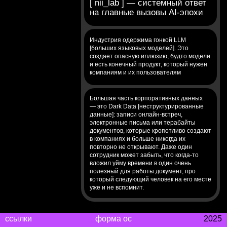
[ nii_lab ] — системный ответ
карта независ
на главные вызовы AI-эпохи
игроков/компан
Индустрия одержима гонкой LLM
[больших языковых моделей]. Это
создает опасную иллюзию, будто модели
и есть конечный продукт, который нужен
DeepTech Meets Business → AI-Native Strategy
компаниям и их пользователям
Большая часть корпоративных данных
— это Dark Data [неструктурированные
данные]: записи онлайн-встреч,
электронные письма или терабайты
документов, которые кропотливо создают
в компаниях и больше никогда их
повторно не открывают. Даже один
сотрудник может забыть, что когда-то
вложил уйму времени в один очень
полезный для работы документ, про
который следующий человек на его месте
уже и не вспомнит.
ссылки
форма ос
2025