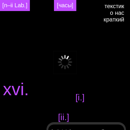
[n–ii Lab.]
[часы]
текстик
о нас
краткий
xvi.
[i.]
где наука встре
[ii.]
бизнес, появля